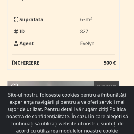
2
Suprafata
63m
ID
827
Agent
Evelyn
ÎNCHIRIERE
500 €
INCHIRIAT
Site-ul nostru foloseşte cookies pentru a îmbunătăţi
experienţa navigării şi pentru a va oferi servicii mai
uşor de utilizat. Pentru detalii vă rugăm citiți Politica
Agentie Imobiliara
noastră de confidențialitate. În cazul în care alegeți să
continuați să utilizați website-ul nostru, sunteți de
Str.Calea Naționala nr.99, Botosani
acord cu utilizarea modulelor noastre cookie
0742502661 / 0741778835